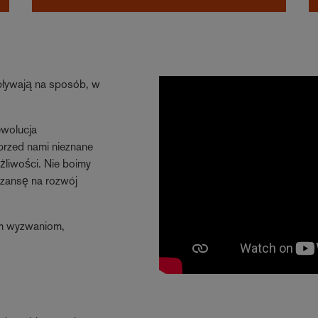
pływają na sposób, w
ewolucja
 przed nami nieznane
liwości. Nie boimy
 szansę na rozwój
ym wyzwaniom,