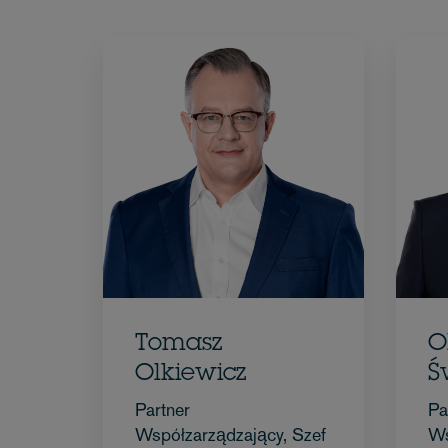
Tomasz
O
Olkiewicz
Ś
Partner
Pa
Współzarządzający, Szef
Ws