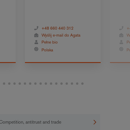
+48 660 440 312
+
Wyślij e-mail do Agata
W
Pełne bio
P
Polska
P
Competition, antitrust and trade