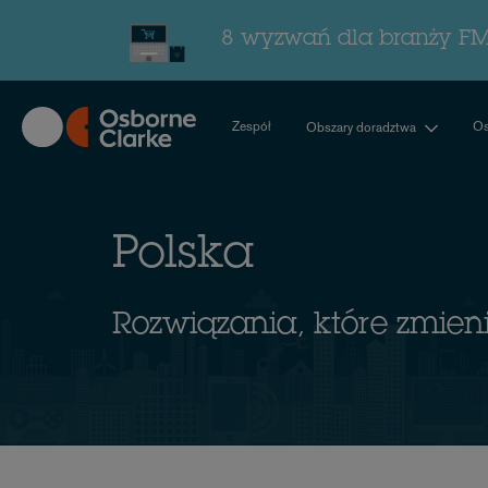
Skip
to
8 wyzwań dla branży F
main
content
Zespół
Os
Obszary doradztwa
Polska
Rozwiązania, które zmien