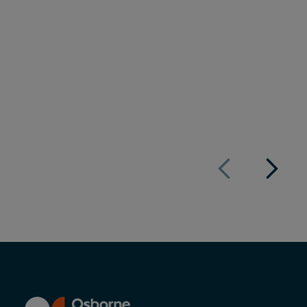
Bezprecedensowa transakcja na rynku
wellbeing w regionie Europy Środkowo
– Wschodniej
Opublikowano
12/09/2025
Czas czytania
1m