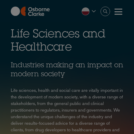
Skip
to
main
content
Life Sciences and
Healthcare
Industries making an impact on
modern society
Life sciences, health and social care are vitally important in
the development of modern society, with a diverse range of
stakeholders, from the general public and clinical
practitioners to regulators, insurers and governments. We
understand the unique challenges of the industry and
deliver results-focused advice for a diverse range of
clients, from drug developers to healthcare providers and