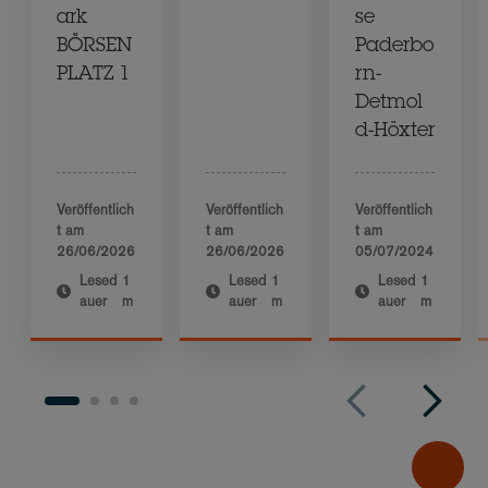
ark
se
BÖRSEN
Paderbo
PLATZ 1
rn-
Detmol
d-Höxter
Veröffentlich
Veröffentlich
Veröffentlich
t am
t am
t am
26/06/2026
26/06/2026
05/07/2024
Lesed
1
Lesed
1
Lesed
1
auer
m
auer
m
auer
m