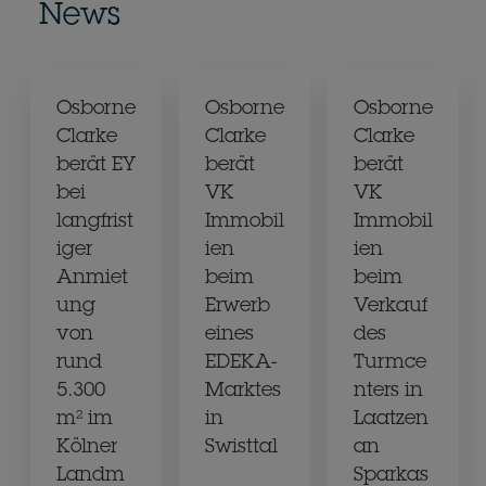
News
Osborne
Osborne
Osborne
Clarke
Clarke
Clarke
berät EY
berät
berät
bei
VK
VK
langfrist
Immobil
Immobil
iger
ien
ien
Anmiet
beim
beim
ung
Erwerb
Verkauf
von
eines
des
rund
EDEKA-
Turmce
5.300
Marktes
nters in
m² im
in
Laatzen
Kölner
Swisttal
an
Landm
Sparkas