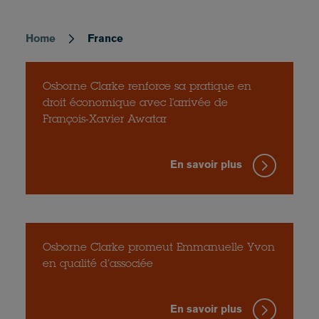
Home
France
Breadcrumb
Osborne Clarke renforce sa pratique en
droit économique avec l'arrivée de
François-Xavier Awatar
En savoir plus
Osborne Clarke promeut Emmanuelle Yvon
en qualité d’associée
En savoir plus