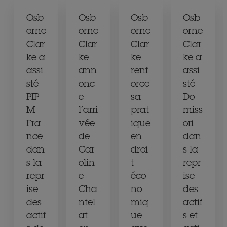
Osb
Osb
Osb
Osb
orne
orne
orne
orne
Clar
Clar
Clar
Clar
ke a
ke
ke
ke a
assi
ann
renf
assi
sté
onc
orce
sté
PIP
e
sa
Do
M
l’arri
prat
miss
Fra
vée
ique
ori
nce
de
en
dan
dan
Car
droi
s la
s la
olin
t
repr
repr
e
éco
ise
ise
Cha
no
des
des
ntel
miq
actif
actif
at
ue
s et