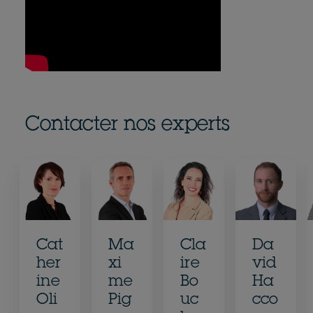
Contacter nos experts
Cat
Ma
Cla
Da
her
xi
ire
vid
ine
me
Bo
Ha
Oli
Pig
uc
cco