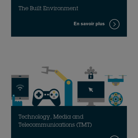
The Built Environment
En savoir plus
Technology, Media and
Telecommunications (TMT)