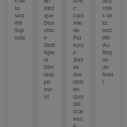
s de
en
ave
acti
la
tant
c
vité
soci
que
l’arri
s de
été
Dire
vée
la
Sup
ctric
de
soci
adis
e
Fra
été
Strat
nçoi
Au
égie
s-
Ray
et
Xav
on
Dév
ier
de
elop
Aw
Solei
pe
atar
l
me
en
nt
qua
lité
d’as
soci
é