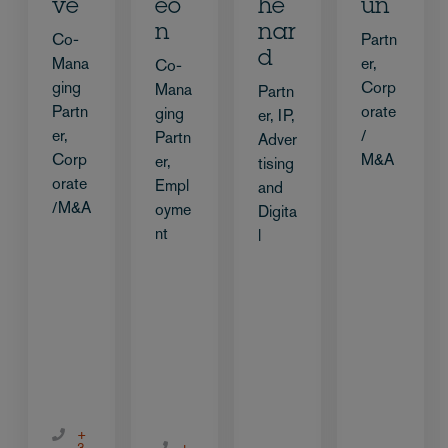
ve
eo
he
un
n
nar
Co-
Partn
d
Mana
er,
Co-
ging
Corp
Mana
Partn
Partn
orate
ging
er, IP,
er,
/
Partn
Adver
Corp
M&A
er,
tising
orate
Empl
and
/M&A
oyme
Digita
nt
l
+
3
+