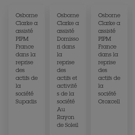
Osborne
Osborne
Osborne
Clarke a
Clarke a
Clarke a
assisté
assisté
assisté
PIPM
Domisso
PIPM
France
ri dans
France
dans la
la
dans la
reprise
reprise
reprise
des
des
des
actifs de
actifs et
actifs de
la
activité
la
société
s de la
société
Supadis
société
Oroxcell
Au
Rayon
de Soleil