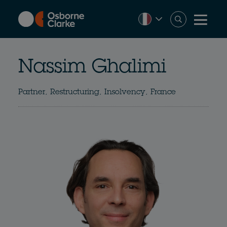
Skip
to
main
content
Nassim Ghalimi
Partner, Restructuring, Insolvency, France