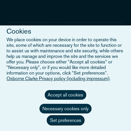
Cookies
We place cookies on your device in order to operate this
site, some of which are necessary for the site to function or
Mentions légales
to assist us with maintenance and site security, while others
help us manage and improve the site and the services we
Lorsque vous lisez "Osborne Clarke" sur ce site, nous faisons
offer you. Please choose either "Accept all cookies" or
référence soit à notre organisation internationale, Osborne Clarke
"Necessary only", or if you would like more detailed
Verein (OCV), soit à l'un de ses cabinets membres. OCV est une
information on your options, click "Set preferences".
association suisse et ne fournit pas de services aux clients. Les
Osborne Clarke Privacy policy (including impressum)
.
cabinets membres d'OCV sont tous des entités juridiques
distinctes et n'ont pas l'autorité d'engager ou de lier les uns les
autres ou OCV vis-à-vis des tiers. Pour en savoir plus,
veuillez
Accept all cookies
cliquer ici
.
Necessary cookies only
Set preferences