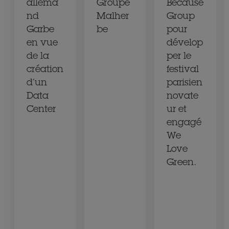
allema
Groupe
Because
nd
Malher
Group
Garbe
be
pour
en vue
dévelop
de la
per le
création
festival
d’un
parisien
Data
novate
Center
ur et
engagé
We
Love
Green.