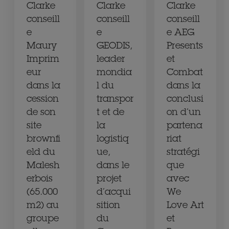
Clarke
Clarke
Clarke
conseill
conseill
conseill
e
e
e AEG
Maury
GEODIS,
Presents
Imprim
leader
et
eur
mondia
Combat
dans la
l du
dans la
cession
transpor
conclusi
de son
t et de
on d’un
site
la
partena
brownfi
logistiq
riat
eld du
ue,
stratégi
Malesh
dans le
que
erbois
projet
avec
(65.000
d’acqui
We
m2) au
sition
Love Art
groupe
du
et