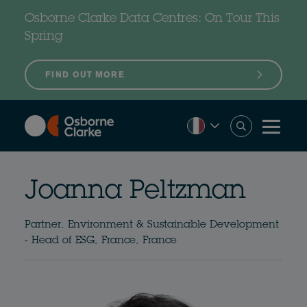
Skip
to
Osborne Clarke Data Centres: On Tour This
main
content
Spring
FIND OUT MORE
Joanna Peltzman
Partner, Environment & Sustainable Development
- Head of ESG, France, France