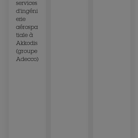
services
d'ingéni
erie
aérospa
tiale à
Akkodis
(groupe
Adecco)