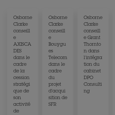
Osborne
Osborne
Osborne
Clarke
Clarke
Clarke
conseill
conseill
conseill
e
e
e Grant
AXISCA
Bouygu
Thornto
DES
es
n dans
dans le
Telecom
l’intégra
cadre
dans le
tion du
de la
cadre
cabinet
cession
du
DPO
stratégi
projet
Consulti
que de
d'acqui
ng
son
sition de
activité
SFR
de