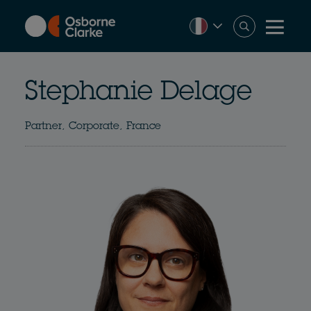
Skip
to
main
content
Stephanie Delage
Partner, Corporate, France