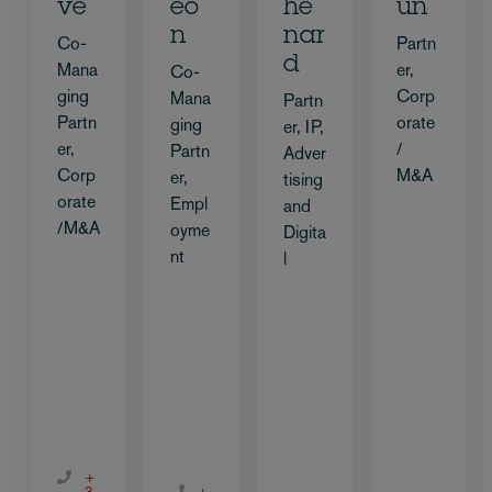
ve
eo
he
un
n
nar
Co-
Partn
d
Mana
er,
Co-
ging
Corp
Mana
Partn
Partn
orate
ging
er, IP,
er,
/
Partn
Adver
Corp
M&A
er,
tising
orate
Empl
and
/M&A
oyme
Digita
nt
l
+
3
+