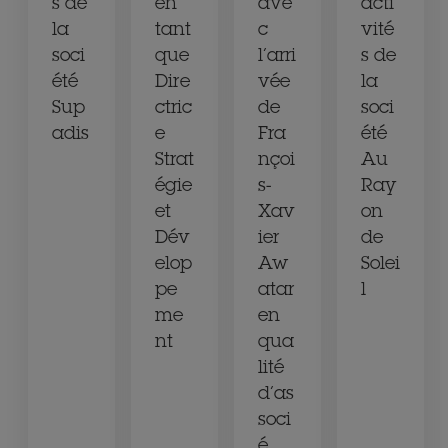
s de
en
ave
acti
la
tant
c
vité
soci
que
l’arri
s de
été
Dire
vée
la
Sup
ctric
de
soci
adis
e
Fra
été
Strat
nçoi
Au
égie
s-
Ray
et
Xav
on
Dév
ier
de
elop
Aw
Solei
pe
atar
l
me
en
nt
qua
lité
d’as
soci
é