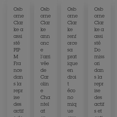
Osb
Osb
Osb
Osb
orne
orne
orne
orne
Clar
Clar
Clar
Clar
ke a
ke
ke
ke a
assi
ann
renf
assi
sté
onc
orce
sté
PIP
e
sa
Do
M
l’arri
prat
miss
Fra
vée
ique
ori
nce
de
en
dan
dan
Car
droi
s la
s la
olin
t
repr
repr
e
éco
ise
ise
Cha
no
des
des
ntel
miq
actif
actif
at
ue
s et