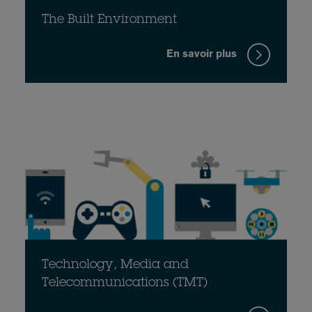
The Built Environment
En savoir plus
Technology, Media and
Telecommunications (TMT)