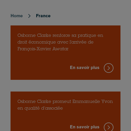
Home
France
Breadcrumb
Osborne Clarke renforce sa pratique en
droit économique avec l'arrivée de
François-Xavier Awatar
En savoir plus
Osborne Clarke promeut Emmanuelle Yvon
en qualité d’associée
En savoir plus