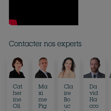
Contacter nos experts
Cat
Ma
Cla
Da
her
xi
ire
vid
ine
me
Bo
Ha
Oli
Pig
uc
cco