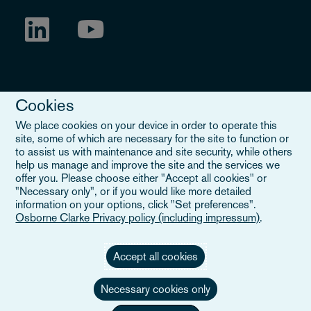
Cookies
We place cookies on your device in order to operate this
site, some of which are necessary for the site to function or
to assist us with maintenance and site security, while others
Legal Notice
help us manage and improve the site and the services we
offer you. Please choose either "Accept all cookies" or
When you read about Osborne Clarke on this site, we are either
"Necessary only", or if you would like more detailed
referring to our international organisation, Osborne Clarke Verein
information on your options, click "Set preferences".
(OCV), or one of its member firms. OCV is a Swiss verein and
Osborne Clarke Privacy policy (including impressum)
.
doesn’t provide services to clients. The OCV member firms are all
separate legal entities and have no authority to obligate or bind
each other or OCV with regard to third parties. To find out more,
Accept all cookies
click here
.
Necessary cookies only