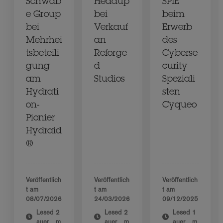
Schwab
Headup
SPIE
e Group
bei
beim
bei
Verkauf
Erwerb
Mehrhei
an
des
tsbeteili
Reforge
Cyberse
gung
d
curity
am
Studios
Speziali
Hydrati
sten
on-
Cyqueo
Pionier
Hydraid
®
Veröffentlich
Veröffentlich
Veröffentlich
t am
t am
t am
08/07/2026
24/03/2026
09/12/2025
Lesed
2
Lesed
2
Lesed
1
auer
m
auer
m
auer
m