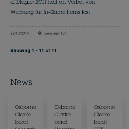
of Magic: BGH hält an Verbot von
Werbung für In-Game Items fest
29/10/2014
Lesedauer
10m
Showing 1 - 11 of 11
News
Osborne
Osborne
Osborne
Clarke
Clarke
Clarke
berät
berät
berät