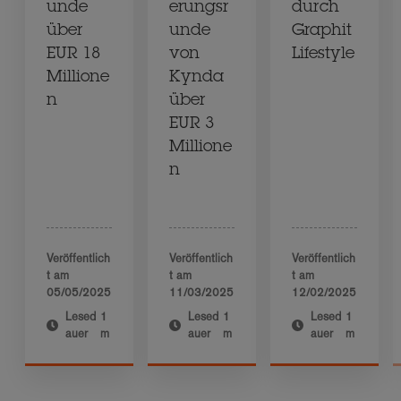
unde
erungsr
durch
über
unde
Graphit
EUR 18
von
Lifestyle
Millione
Kynda
n
über
EUR 3
Millione
n
Veröffentlich
Veröffentlich
Veröffentlich
t am
t am
t am
05/05/2025
11/03/2025
12/02/2025
Lesed
1
Lesed
1
Lesed
1
auer
m
auer
m
auer
m