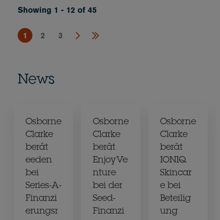
Showing 1 - 12 of 45
1
2
3
News
Osborne
Osborne
Osborne
Clarke
Clarke
Clarke
berät
berät
berät
eeden
EnjoyVe
IONIQ
bei
nture
Skincar
Series-A-
bei der
e bei
Finanzi
Seed-
Beteilig
erungsr
Finanzi
ung