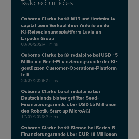
Related articles
Osborne Clarke berät M13 und firstminute
capital beim Verkauf ihrer Anteile an der
KI-Reiseplanungsplattform Layla an
Expedia Group
03/08/2026
•
1 mins
Osborne Clarke berät redalpine bei USD 15
Millionen Seed-Finanzierungsrunde der KI-
gestützten Customer-Operations-Plattform
telli
23/07/2026
•
2 mins
Osborne Clarke berät redalpine bei
Deutschlands bisher größter Seed-
Finanzierungsrunde über USD 55 Millionen
des Robotik-Start-up MicroAGI
17/07/2026
•
2 mins
Osborne Clarke berät Stenon bei Series-B-
Finanzierungsrunde über EUR 18 Millionen