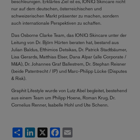
beschleunigen. Erklärtes Ziel ist es, IONIQ Skincare nicht
nur auf dem deutschen, österreichischen und
schweizerischen Markt präsenter zu machen, sondern
auch internationale Perspektiven zu schaffen.
Das Osborne Clarke Team, das IONIQ Skincare unter der
Leitung von Dr. Björn Hürten beraten hat, bestand aus
Julian Baldus, Efthimios Detsikas, Dr. Patrick Stadtbäumer,
Lisa Gerards, Matthias Elser, Dana Alpar (alle Corporate /
M&A), Dr. Johannes Graf Ballestrem, Dr. Stephan Reisner
(beide Patentrecht / IP) und Marc-Philipp Lücke (Disputes
& Risk).
Graphit Lifestyle wurde von Lutz Abel begleitet, bestehend
aus einem Team um Philipp Hoene, Roman Krug, Dr.
Cornelius Renner, Isabelle Hohl und Ute Schenn.
Share
LinkedIn
X
Facebook
Email