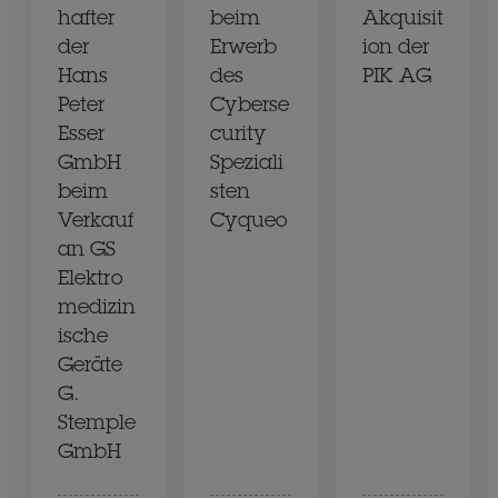
hafter
beim
Akquisit
der
Erwerb
ion der
Hans
des
PIK AG
Peter
Cyberse
Esser
curity
GmbH
Speziali
beim
sten
Verkauf
Cyqueo
an GS
Elektro
medizin
ische
Geräte
G.
Stemple
GmbH