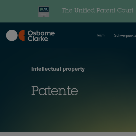
Skip
to
The Unified Patent Court
main
content
Team
Schwerpunkt
Intellectual property
Patente