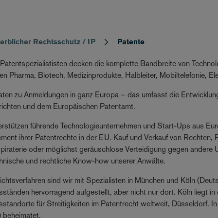
rblicher Rechtsschutz / IP
Patente
Patentspezialististen decken die komplette Bandbreite von Techno
en Pharma, Biotech, Medizinprodukte, Halbleiter, Mobiltelefonie, El
aten zu Anmeldungen in ganz Europa – das umfasst die Entwicklung
ichten und dem Europäischen Patentamt.
erstützen führende Technologieunternehmen und Start-Ups aus Eu
ent ihrer Patentrechte in der EU. Kauf und Verkauf von Rechten,
piraterie oder möglichst geräuschlose Verteidigung gegen andere
hnische und rechtliche Know-how unserer Anwälte.
ichtsverfahren sind wir mit Spezialisten in München und Köln (Deu
sständen hervorragend aufgestellt, aber nicht nur dort. Köln liegt i
sstandorte für Streitigkeiten im Patentrecht weltweit, Düsseldorf.
 beheimatet.