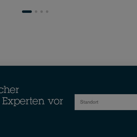
cher
Standort
P Experten vor