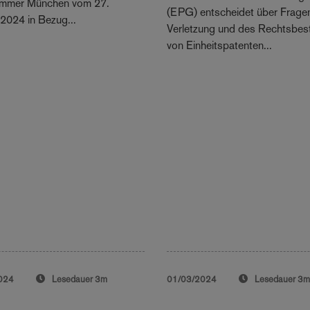
ammer München vom 27.
(EPG) entscheidet über Frage
2024 in Bezug...
Verletzung und des Rechtsbes
von Einheitspatenten...
024
Lesedauer
3m
01/03/2024
Lesedauer
3