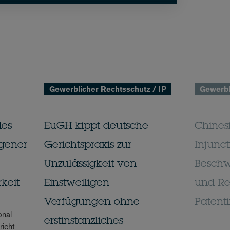
Gewerblicher Rechtsschutz / IP
Gewerbl
des
EuGH kippt deutsche
Chinesi
gener
Gerichtspraxis zur
Injunct
Unzulässigkeit von
Beschw
keit
Einstweiligen
und Re
Verfügungen ohne
Patent
onal
erstinstanzliches
richt