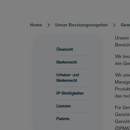
Home
Unser Beratungsangebot
Gewe
Breadcrumb
Unsere 
Bereich
Übersicht
Wir ber
Markenrecht
den Ger
Wir unt
Urheber- und
Markenrecht
Managem
Produkt
IP-Streitigkeiten
das tec
Lizenzen
Für Ger
Gericht
Patente
Gericht
(DPMA)