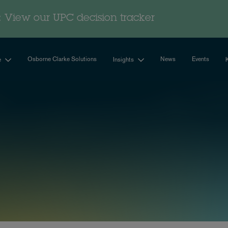
 : View our UPC decision tracker
Osborne Clarke Solutions
News
Events
e
Insights