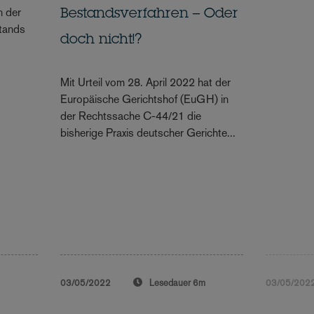
n der
Bestandsverfahren – Oder
tands
doch nicht!?
Mit Urteil vom 28. April 2022 hat der
Europäische Gerichtshof (EuGH) in
der Rechtssache C-44/21 die
bisherige Praxis deutscher Gerichte...
m
03/05/2022
Lesedauer
6m
03/05/202