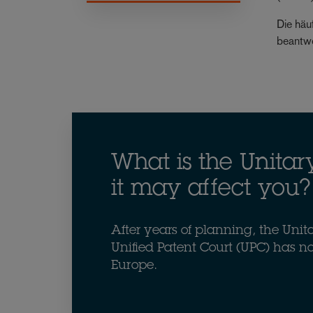
Die häu
beantwo
What is the Unita
it may affect you?
After years of planning, the Unit
Unified Patent Court (UPC) has 
Europe.