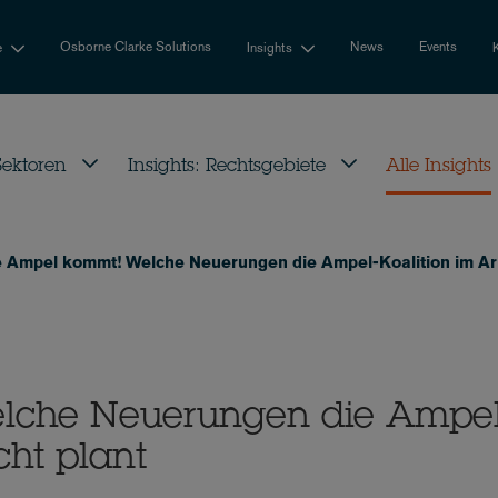
Osborne Clarke Solutions
News
Events
e
Insights
 Sektoren
Insights: Rechtsgebiete
Alle Insights
e Ampel kommt! Welche Neuerungen die Ampel-Koalition im Arb
lche Neuerungen die Ampel
cht plant