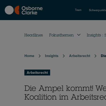
Skip
to
Team
Schwerpunkt
main
content
Headlines
Fokusthemen
Insights :
Home
Insights
Arbeitsrecht
Di
Breadcrumb
Arbeitsrecht
Die Ampel kommt! We
Koalition im Arbeitsre