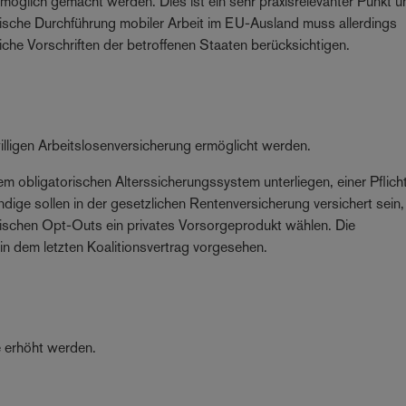
öglich gemacht werden. Dies ist ein sehr praxisrelevanter Punkt u
sche Durchführung mobiler Arbeit im EU-Ausland muss allerdings
iche Vorschriften der betroffenen Staaten berücksichtigen.
willigen Arbeitslosenversicherung ermöglicht werden.
m obligatorischen Alterssicherungssystem unterliegen, einer Pflicht
ndige sollen in der gesetzlichen Rentenversicherung versichert sein,
tischen Opt-Outs ein privates Vorsorgeprodukt wählen. Die
n dem letzten Koalitionsvertrag vorgesehen.
e erhöht werden.