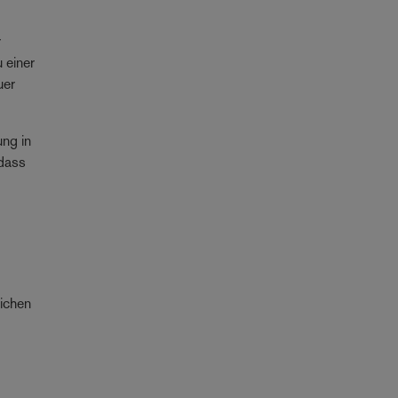
r
 einer
uer
ung in
 dass
lichen