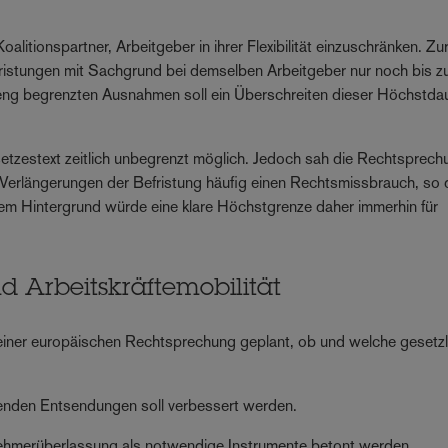
alitionspartner, Arbeitgeber in ihrer Flexibilität einzuschränken. Zu
ristungen mit Sachgrund bei demselben Arbeitgeber nur noch bis zu
eng begrenzten Ausnahmen soll ein Überschreiten dieser Höchstda
zestext zeitlich unbegrenzt möglich. Jedoch sah die Rechtsprech
r Verlängerungen der Befristung häufig einen Rechtsmissbrauch, so
sem Hintergrund würde eine klare Höchstgrenze daher immerhin für
 Arbeitskräftemobilität
einer europäischen Rechtsprechung geplant, ob und welche gesetz
tenden Entsendungen soll verbessert werden.
ehmerüberlassung als notwendige Instrumente betont werden.