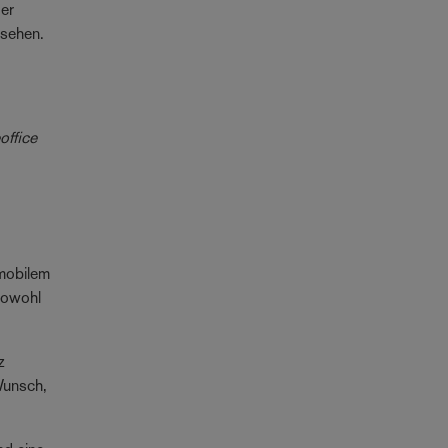
der
rsehen.
ffice
 mobilem
 sowohl
z
Wunsch,