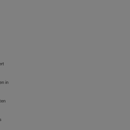
ert
en in
ten
s