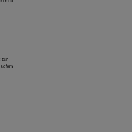
nd eine
 zur
 sofern