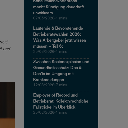
Konsultationsverfahrens
macht Kündigung dauerhaft
unwirksam
07/05/2026
•
1 mins
Laufende & Bevorstehende
Betriebsratswahlen 2026:
Was Arbeitgeber jetzt wissen
welt“
müssen – Teil 6:
it und
25/03/2026
•
1 mins
Zwischen Kostenexplosion und
Gesundheitsschutz: Dos &
Don’ts im Umgang mit
Krankmeldungen
12/03/2026
•
7 mins
Employer of Record und
Betriebsrat: Kollektivrechtliche
Fallstricke im Überblick
25/02/2026
•
1 mins