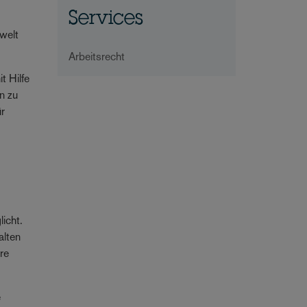
Services
swelt
Arbeitsrecht
t Hilfe
n zu
ür
licht.
alten
ere
e