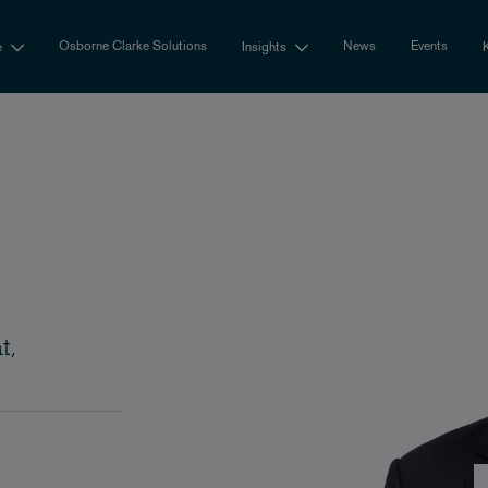
Osborne Clarke Solutions
News
Events
e
Insights
t,