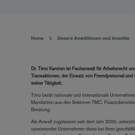
Home
Unsere Anwältinnen und Anwälte
Breadcrumb
Dr. Timo Karsten ist Fachanwalt für Arbeitsrecht u
Transaktionen, der Einsatz von Fremdpersonal und d
seiner Tätigkeit.
Timo berät nationale und internationale Unternehmen
Mandanten aus den Sektoren TMC, Finanzdienstle
Beratung.
Als Anwalt zugelassen seit dem Jahr 2000, unterstüt
operierender Unternehmen diese bei ihren geschäftli