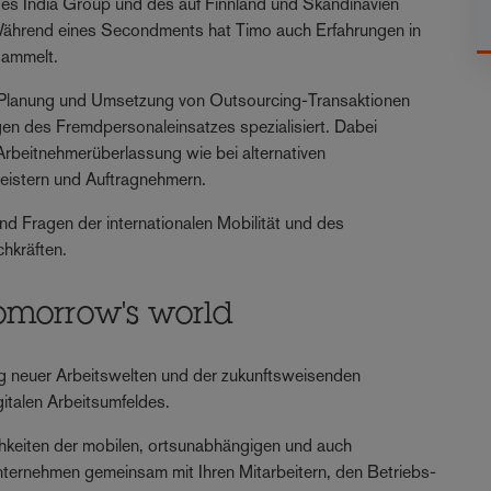
des India Group und des auf Finnland und Skandinavien
Während eines Secondments hat Timo auch Erfahrungen in
sammelt.
n Planung und Umsetzung von Outsourcing-Transaktionen
agen des Fremdpersonaleinsatzes spezialisiert. Dabei
Arbeitnehmerüberlassung wie bei alternativen
eistern und Auftragnehmern.
nd Fragen der internationalen Mobilität und des
chkräften.
omorrow's world
g neuer Arbeitswelten und der zukunftsweisenden
italen Arbeitsumfeldes.
chkeiten der mobilen, ortsunabhängigen und auch
ternehmen gemeinsam mit Ihren Mitarbeitern, den Betriebs-