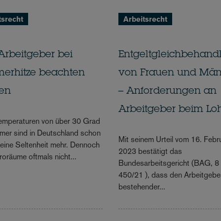
tsrecht
Arbeitsrecht
Arbeitgeber bei
Entgeltgleichbehand
erhitze beachten
von Frauen und Mä
en
– Anforderungen an
Arbeitgeber beim Lo
emperaturen von über 30 Grad
er sind in Deutschland schon
Mit seinem Urteil vom 16. Febr
keine Seltenheit mehr. Dennoch
2023 bestätigt das
roräume oftmals nicht...
Bundesarbeitsgericht (BAG, 
450/21 ), dass den Arbeitgebe
bestehender...