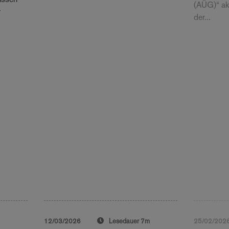
(AÜG)“ akt
r
der...
m
12/03/2026
Lesedauer
7m
25/02/202