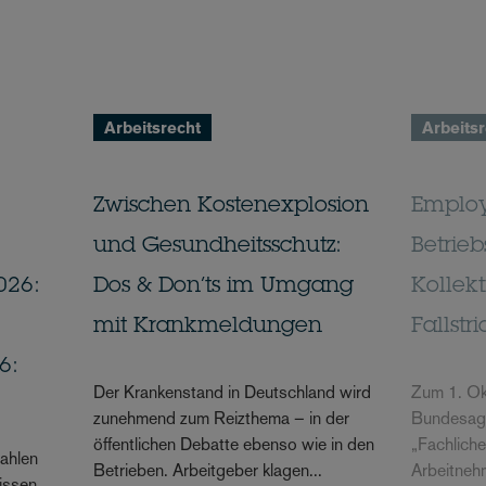
Arbeitsrecht
Arbeits
Zwischen Kostenexplosion
Employ
und Gesundheitsschutz:
Betrieb
026:
Dos & Don’ts im Umgang
Kollekt
mit Krankmeldungen
Fallstr
6:
Der Krankenstand in Deutschland wird
Zum 1. Ok
zunehmend zum Reizthema – in der
Bundesagen
öffentlichen Debatte ebenso wie in den
„Fachlich
ahlen
Betrieben. Arbeitgeber klagen...
Arbeitneh
issen