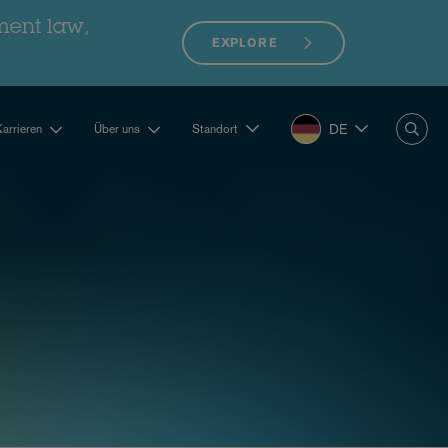
ment law,
EXPLORE
DE
Karrieren
Über uns
Standort