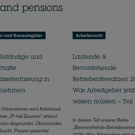
 and pensions
el und Konsumgüter
Arbeitsrecht
llständige und
Laufende &
rhafte
Bevorstehende
tszeiterfassung in
Betriebsratswahlen 2
rnehmen
Was Arbeitgeber jetzt
wissen müssen – Teil 
en Unternehmen wird Arbeitszeit
mer „Pi mal Daumen“ erfasst:
In diesem Teil unserer Reihe
nuten abgerundet, Überstunden
„Bevorstehende Betriebsratsw
ebucht, Pausen pauschal
2026: Was Arbeitgeber jetzt w