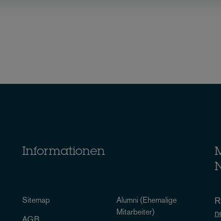
Informationen
M
N
Sitemap
Alumni (Ehemalige
R
Mitarbeiter)
n
AGB