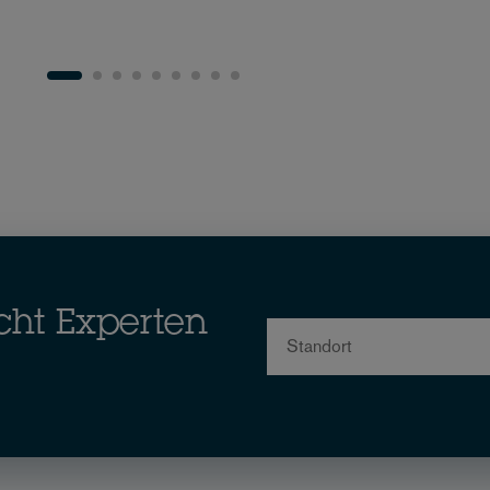
cht Experten
Standort