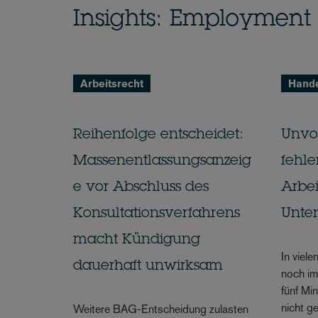
Insights: Employment
Arbeitsrecht
Hand
Reihenfolge entscheidet:
Unvo
Massenentlassungsanzeig
fehle
e vor Abschluss des
Arbei
Konsultationsverfahrens
Unte
macht Kündigung
In viel
dauerhaft unwirksam
noch im
fünf Mi
nicht g
Weitere BAG-Entscheidung zulasten