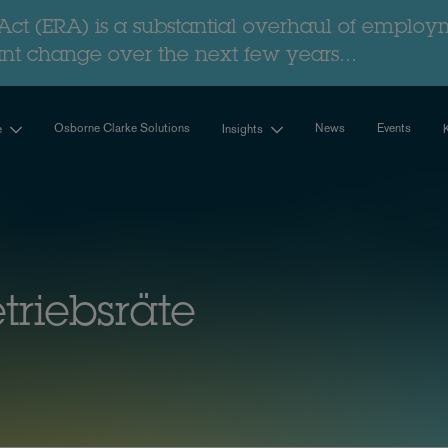
ct (ERA) is a substantial overhaul of employ
ant change over the next few years...
Osborne Clarke Solutions
News
Events
e
Insights
triebsräte