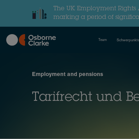
Skip
to
The UK Employment Rights A
main
marking a period of signific
content
Team
Schwerpunkt
Employment and pensions
Tarifrecht und Be