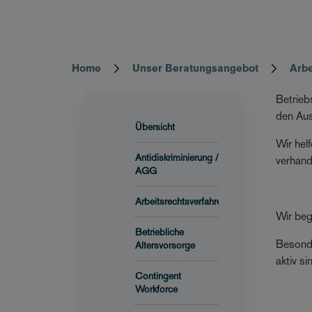
Home
Unser Beratungsangebot
Arbe
Breadcrumb
Betrieb
den Aus
Übersicht
Wir hel
Antidiskriminierung /
verhand
AGG
Arbeitsrechtsverfahren
Wir beg
Betriebliche
Besonde
Altersvorsorge
aktiv si
Contingent
Workforce