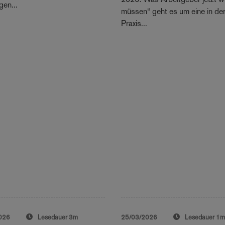
en...
müssen“ geht es um eine in de
Praxis...
026
Lesedauer
3m
25/03/2026
Lesedauer
1