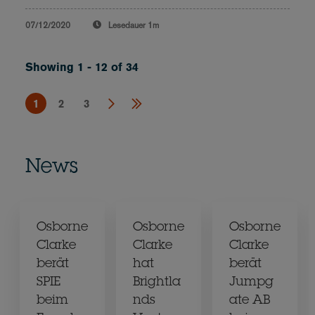
07/12/2020
Lesedauer
1m
Showing 1 - 12 of 34
1
2
3
News
Osborne
Osborne
Osborne
Clarke
Clarke
Clarke
berät
hat
berät
SPIE
Brightla
Jumpg
beim
nds
ate AB