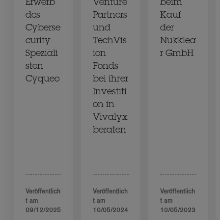
Erwerb
Venture
beim
des
Partners
Kauf
Cyberse
und
der
curity
TechVis
Nukklea
Speziali
ion
r GmbH
sten
Fonds
Cyqueo
bei ihrer
Investiti
on in
Vivalyx
beraten
Veröffentlich
Veröffentlich
Veröffentlich
t am
t am
t am
09/12/2025
10/05/2024
10/05/2023