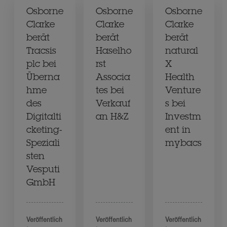
Osborne
Osborne
Osborne
Clarke
Clarke
Clarke
berät
berät
berät
Tracsis
Haselho
natural
plc bei
rst
X
Überna
Associa
Health
hme
tes bei
Venture
des
Verkauf
s bei
Digitalti
an H&Z
Investm
cketing-
ent in
Speziali
mybacs
sten
Vesputi
GmbH
Veröffentlich
Veröffentlich
Veröffentlich