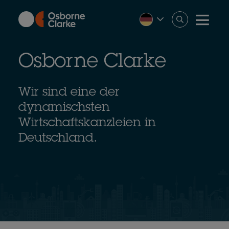
Skip
to
main
content
Osborne Clarke
Wir sind eine der
dynamischsten
Wirtschaftskanzleien in
Deutschland.