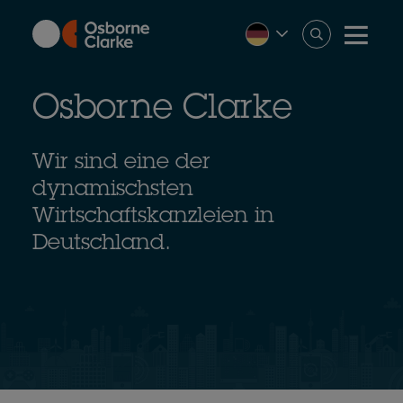
Skip
to
main
content
Osborne Clarke
Wir sind eine der
dynamischsten
Wirtschaftskanzleien in
Deutschland.