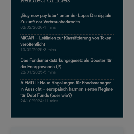
Related articles
„Buy now pay later“ unter der Lupe: Die digitale
Zukunft der Verbraucherkredite
02/02/2026
•
1 mins
MiCAR – Leitlinien zur Klassifizierung von Token
veröffentlicht
19/02/2025
•
3 mins
Das Fondsmarktstärkungsgesetz als Booster für
die Energiewende (?)
22/01/2025
•
5 mins
AIFMD II: Neue Regelungen für Fondsmanager
in Aussicht – europäisch harmonisiertes Regime
für Debt Funds (oder wie?)
24/10/2024
•
11 mins