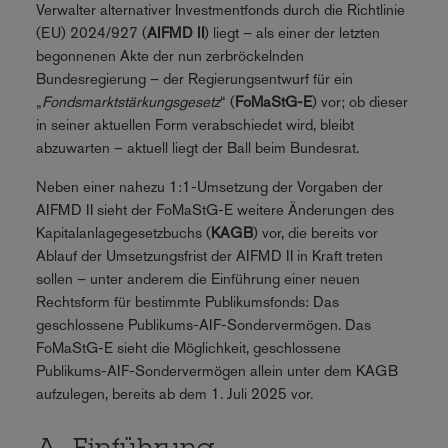
Verwalter alternativer Investmentfonds durch die Richtlinie
(EU) 2024/927 (
AIFMD II
) liegt – als einer der letzten
begonnenen Akte der nun zerbröckelnden
Bundesregierung – der Regierungsentwurf für ein
„
Fondsmarktstärkungsgesetz
“ (
FoMaStG-E
) vor; ob dieser
in seiner aktuellen Form verabschiedet wird, bleibt
abzuwarten – aktuell liegt der Ball beim Bundesrat.
Neben einer nahezu 1:1-Umsetzung der Vorgaben der
AIFMD II sieht der FoMaStG-E weitere Änderungen des
Kapitalanlagegesetzbuchs (
KAGB
) vor, die bereits vor
Ablauf der Umsetzungsfrist der AIFMD II in Kraft treten
sollen – unter anderem die Einführung einer neuen
Rechtsform für bestimmte Publikumsfonds: Das
geschlossene Publikums-AIF-Sondervermögen. Das
FoMaStG-E sieht die Möglichkeit, geschlossene
Publikums-AIF-Sondervermögen allein unter dem KAGB
aufzulegen, bereits ab dem 1. Juli 2025 vor.