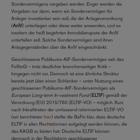
Sondervermögens vergeben werden. Enger werden die
Vorgaben nur dann, wenn ein Sondervermögen für
Anleger investierbar sein soll, die der Anlageverordnung
(
AnlV
) unterliegen oder diese weiter anwenden, und es
insofern der heiß begehrten Immobilienquote der AnlV
unterfallen soll. Solche Sondervermögen sind ihren
Anlagegenständen über die AnlV eingeschränkt.
Geschlossene Publikums-AIF-Sondervermögen sah das
FoStoG – trotz deutlicher branchenseitiger Kritik –
hingegen nicht vor. Dennoch ist eine ähnliche Struktur
bereits jetzt über einen Schlenker – unter Nutzung eines
geschlossenen Publikums-AIF-Sondervermögen als
European Long-term In-vestment Fund
(
ELTIF
) gemäß der
Verordnung (EU) 2015/760 (ELTIF-VO) – möglich. Kurz
nach Inkrafttreten der umfassend reformierten ELTIF-VO
(wir berichteten
hier
) stellte die BaFin klar, dass deutsche
ELTIF in allen Rechtsformen aufgelegt werden können, die
das KAGB zu bieten hat: Deutsche ELTIF können
demnach in der Rechtsform geschlossener