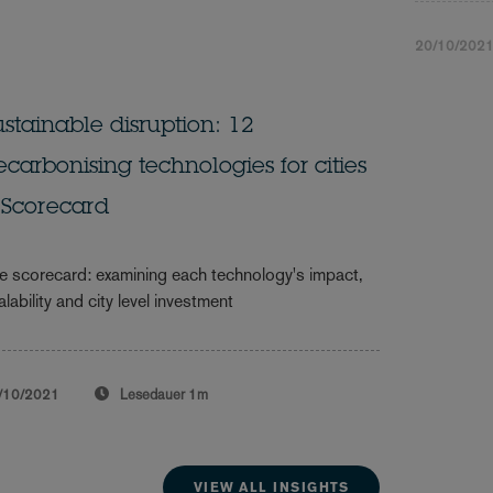
20/10/202
ustainable disruption: 12
ecarbonising technologies for cities
 Scorecard
e scorecard: examining each technology's impact,
alability and city level investment
/10/2021
Lesedauer
1m
VIEW ALL INSIGHTS