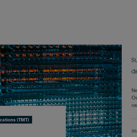
S
d
Ne
Os
ca
cations (TMT)
20