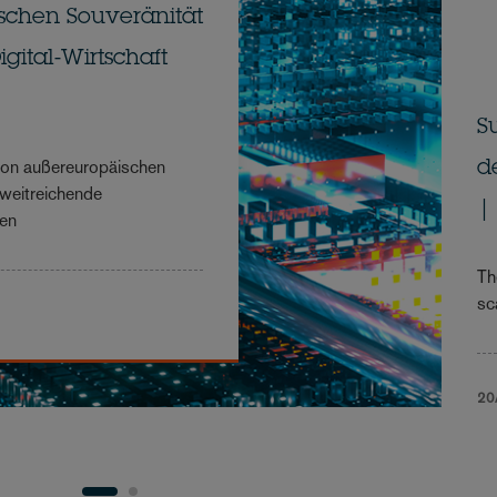
ischen Souveränität
igital-Wirtschaft
S
 von außereuropäischen
d
 weitreichende
|
men
Th
sc
20