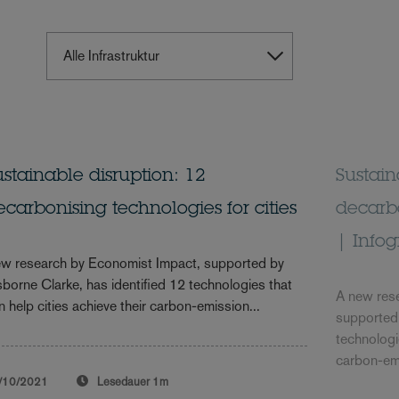
ustainable disruption: 12
Sustain
ecarbonising technologies for cities
decarbo
| Info
w research by Economist Impact, supported by
borne Clarke, has identified 12 technologies that
A new res
n help cities achieve their carbon-emission...
supported 
technologi
carbon-emi
/10/2021
Lesedauer
1m