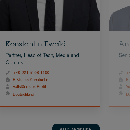
Konstantin Ewald
An
Partner, Head of Tech, Media and
Seni
Comms
+49 221 5108 4160
+
E-Mail an Konstantin
E-
Vollständiges Profil
Vo
Deutschland
De
ALLE ANSEHEN