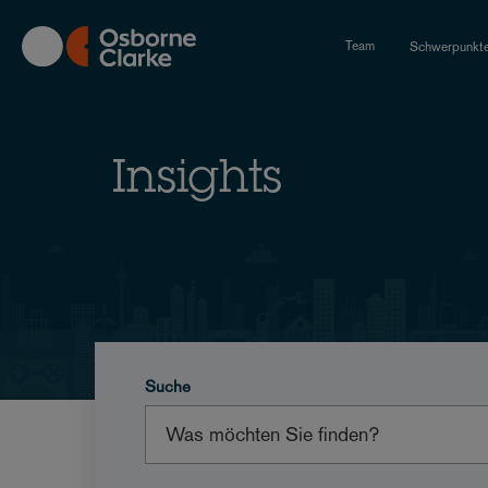
Skip
to
Team
Schwerpunkt
main
content
Insights
Suche