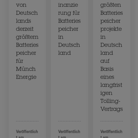
von
inanzie
größten
Deutsch
rung für
Batteries
lands
Batteries
peicher
derzeit
peicher
projekte
größtem
in
in
Batteries
Deutsch
Deutsch
peicher
land
land
für
auf
Münch
Basis
Energie
eines
langfrist
igen
Tolling-
Vertrags
Veröffentlich
Veröffentlich
Veröffentlich
t am
t am
t am