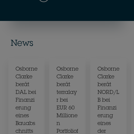
News
Osborne
Osborne
Osborne
Clarke
Clarke
Clarke
berät
berät
berät
DAL bei
terralay
NORD/L
Finanzi
r bei
B bei
erung
EUR 60
Finanzi
eines
Millione
erung
Bauabs
n
eines
chnitts
Portfoliof
der