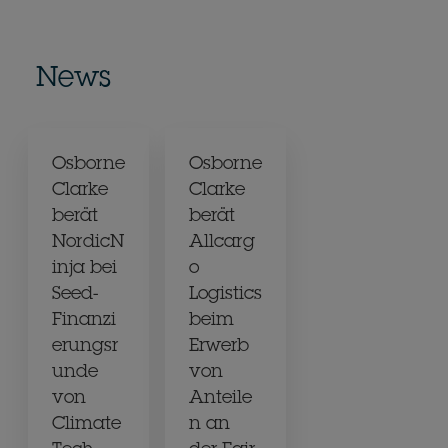
News
Osborne
Osborne
Clarke
Clarke
berät
berät
NordicN
Allcarg
inja bei
o
Seed-
Logistics
Finanzi
beim
erungsr
Erwerb
unde
von
von
Anteile
Climate
n an