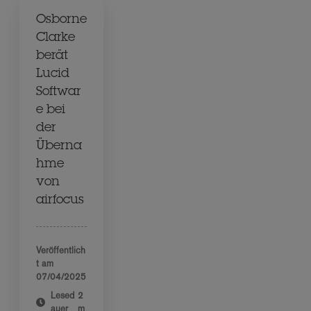
Osborne
Clarke
berät
Lucid
Softwar
e bei
der
Überna
hme
von
airfocus
Veröffentlich
t am
07/04/2025
Lesed
2
auer
m