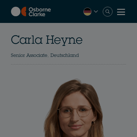
Skip
to
main
content
Carla Heyne
Senior Associate, Deutschland