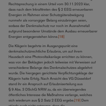
Rechtsprechung in einem Urteil vom 30.11.2023 klar,
dass nach dem Inkrafttreten des § 2 EEG erneuerbaren
Energien im Rahmen einer Schutzgüterabwägung
nunmehr als vorrangiger Belang einzubringen seien,
sodass der Denkmalschutz nur noch im Ausnahmefall
aufgrund besonderer Umstände dem Ausbau erneuerbarer
Energien entgegenstehen könne.
[18]
Die Klägerin begehrte im Ausgangspunkt eine
denkmalschutzrechtliche Erlaubnis, um auf ihrem
Hausdach eine Photovoltaikanlage errichten zu können,
was von der Beklagten jedoch teilweise mit Verweisen auf
verschiedene Belange des Denkmalschutzes abgelehnt
wurde. Die hiergegen gerichtete Verpflichtungsklage der
Klägerin hatte Erfolg. Nach Ansicht des VG Düsseldorf
stand ihr ein Anspruch auf Erlaubniserteilung aus
§ 9 Abs. 3 DSchG NRW zu, da ein überwiegendes
öffentliches Interesse die Maßnahme verlange, welches
sich wiederum aus § 2 Satz 2 EEG ergebe.
[19]
Dem
stünde auch nicht entgegen, dass die