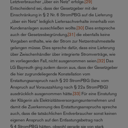
Letztverbraucher „über ein Netz“ erfolge.
[29]
Entscheidend sei, dass der Gesetzgeber mit der
Einschränkung in § 2 Nr. 6 StromPBG auf die Lieferung
„über ein Netz“ lediglich Liefersachverhalte innerhalb von
Kundenanlagen ausschließen wollte.
[30]
Dies entspreche
auch der Gesetzesbegründung,
[31]
die ebenfalls keine
Vorgaben enthalte, wie der Strom zur Netzentnahmestelle
gelangen müsse. Dies spreche dafür, dass eine Lieferung
über Zwischenhändler über integrierte Stromverträge, wie
im vorliegenden Fall, nicht ausgenommen seien.
[32]
Das
LG Bayreuth ging zudem davon aus, dass der Gesetzgeber
die hier zugrundeliegende Konstellation vom
Erstattungsanspruch nach § 20 StromPBG (bzw. vom
Anspruch auf Vorauszahlung nach § 22a StromPBG)
ausdrücklich ausgenommen hätte.
[33]
Für eine Einstufung
der Klägerin als Elektrizitätsversorgungsunternehmen und
damit die Zuerkennung des Erstattungsanspruchs spreche
auch, dass die tatsächlichen Endverbraucher sonst keinen
eigenen Anspruch auf den Entlastungsbetrag nach
§ 4 StromPBG hätten, obwohl gerade sie von stark