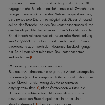
Energieentnahme aufgrund ihrer begrenzten Kapazität
dagegen nicht. Sei diese erreicht, müsse als Zwischenakt
zwingend wieder Strom in das Netz eingespeist werden,
bis eine weitere Entnahme möglich sei. Dieser Umstand
sei bei der Berechnung des Baukostenzuschusses durch
den beteiligten Netzbetreiber nicht berücksichtigt worden.
Er sei jedoch relevant, weil die dauerhafte Bereitstellung
von
Einspeise
kapazität einerseits nach üblicher Praxis,
andererseits auch nach den Netzanschlussbedingungen
der Beteiligten nicht mit einem Baukostenzuschuss
verbunden sei.
[8]
Weiterhin greife auch der Zweck von
Baukostenzuschüssen, die angefragte Anschlusskapazität
zu steuern (sog. Lenkungs- und Steuerungsfunktion), um
einer Überdimensionierung des Verteilernetzes
entgegenzuwirken,
[9]
nicht. Stattdessen wirkten die
Baukostenzuschüsse beim Netzanschluss von rein
netzgekoppelten Batteriespeichern in erster Linie
standortsteuernd.
[10]
Insofern komme der