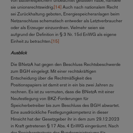
von Batteriespeichern unbeachtet gelassen habe, handele
sie unionsrechtswidrig.
[14]
Auch nach nationalem Recht
sei Zurückhaltung geboten, Energiespeicheranlagen beim
Netzanschluss schematisch entweder als Letztverbraucher
oder als Erzeuger einzuordnen. Vielmehr seien sie
aufgrund der Definition in § 3 Nr. 15d EnWG als eigene
Einheit zu betrachten.
[15]
Ausblick
Die BNetzA hat gegen den Beschluss Rechtsbeschwerde
zum BGH eingelegt. Mit einer rechtskräftigen
Entscheidung über die Rechtmäßigkeit des
Positionspapiers ist damit erst in ein bis zwei Jahren zu
rechnen. Es ist zu vermuten, dass die BNetzA mit einer
Neufestlegung von BKZ-Forderungen für
Speicherbetreiber bis zum Beschluss des BGH abwartet.
Eine ausdrückliche Festlegungskompetenz in dieser
Hinsicht hat der Gesetzgeber ihr in dem zum 29.12.2023
in Kraft getretenen § 17 Abs. 4 EnWG eingeräumt. Nach
der Speicherstrategie des Bundesministeriums für