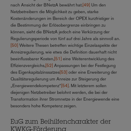
nach Ansicht der BNetzA bewährt hat.
[49]
Um den
Netzbetreibern die Möglichkeit zu geben, starke
Kostenänderungen im Bereich der OPEX kurzfristiger in
die Bestimmung der Erlösobergrenze einbringen zu
können, sieht die BNetzA jedoch eine Verkürzung der
Regulierungsperiode von fünf auf drei Jahre als sinnvoll an.
[50]
Weitere Thesen betreffen wichtige Einzelaspekte der
Anreizregulierung, wie etwa die Definition dauerhaft nicht
beeinflussbarer Kosten,
[51]
eine Weiterentwicklung des
Effizienzvergleichs,
[52]
Anpassungen bei der Festlegung
des Eigenkapitalzinssatzes
[53]
oder eine Erweiterung der
Qualitätsregulierung um Anreize zur Steigerung der
„Energiewendekompetenz“
[54]
. Mit letzterem sollen
diejenigen Netzbetreiber belohnt werden, die bei der
Transformation ihrer Stromnetze in der Energiewende eine
besonders hohe Kompetenz zeigen.
EuG zum Beihilfencharakter der
KWKG-Förderung