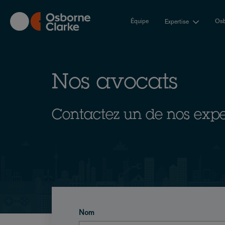
Skip
to
Équipe
Osb
Expertise
main
content
Nos avocats
Contactez un de nos expe
Nom