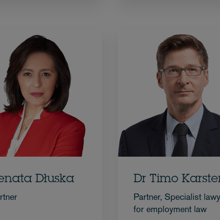
enata Dłuska
Dr Timo Karste
rtner
Partner, Specialist law
for employment law