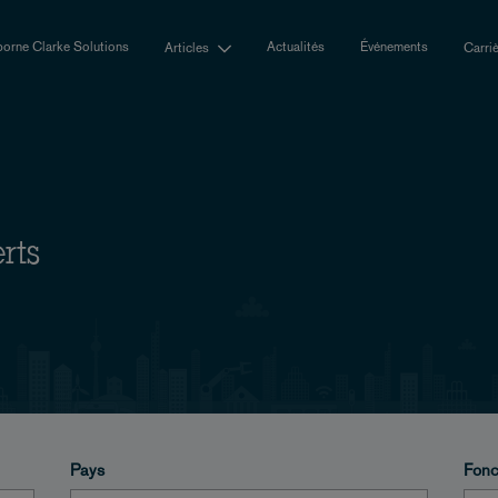
orne Clarke Solutions
Actualités
Événements
Articles
Carri
rts
Pays
Fonc