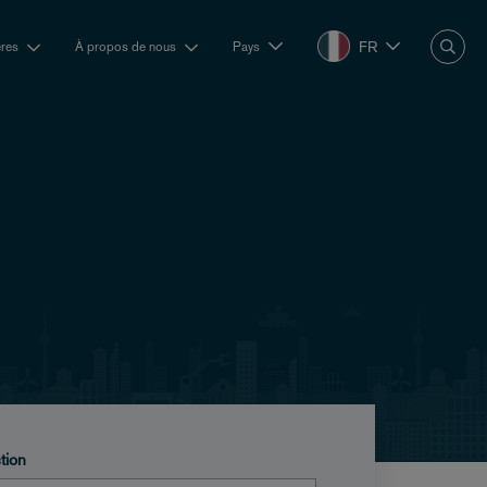
FR
ères
À propos de nous
Pays
tion