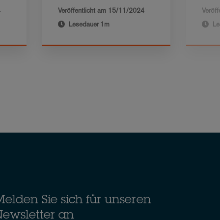
4
Veröffentlicht am
15/11/2024
Veröff
Lesedauer
1m
Le
elden Sie sich für unseren
ewsletter an