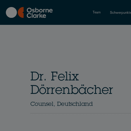
Skip
to
Team
Schwerpunkt
main
content
Dr. Felix
Dörrenbächer
Counsel, Deutschland