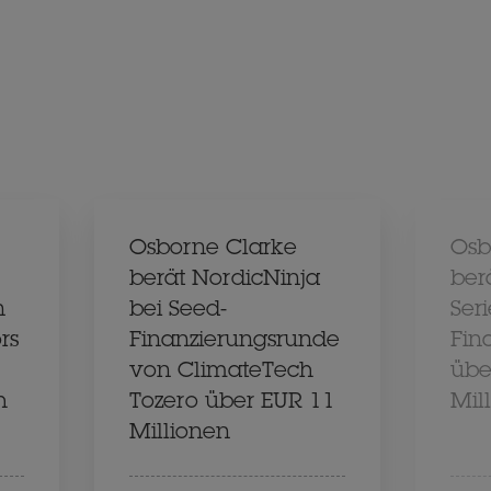
Osborne Clarke
Osb
berät NordicNinja
ber
n
bei Seed-
Seri
rs
Finanzierungsrunde
Fin
von ClimateTech
übe
h
Tozero über EUR 11
Mil
Millionen