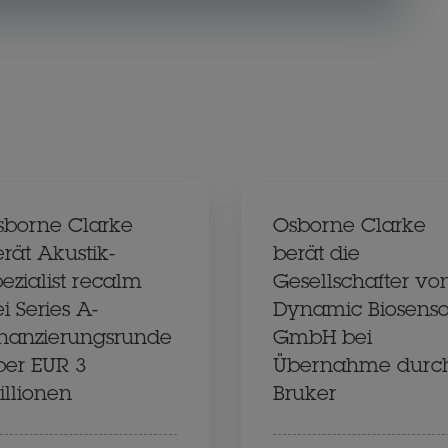
sborne Clarke
Osborne Clarke
rät Akustik-
berät die
ezialist recalm
Gesellschafter vo
i Series A-
Dynamic Biosenso
inanzierungsrunde
GmbH bei
ber EUR 3
Übernahme durc
illionen
Bruker