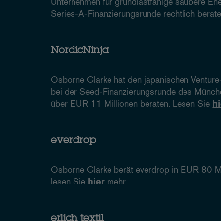
Unternehmen für grundlastfähige saubere Ener
Series-A-Finanzierungsrunde rechtlich berat
NordicNinja
Osborne Clarke hat den japanischen Venture-
bei der Seed-Finanzierungsrunde des Münche
über EUR 11 Millionen beraten. Lesen Sie
hi
everdrop
Osborne Clarke berät everdrop in EUR 80 Mil
lesen Sie
hier
mehr
erlich textil