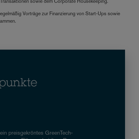
-Transaktionen sowie dem Corporate Housekeeping.
t regelmäßig Vorträge zur Finanzierung von Start-Ups sowie
grammen.
punkte
ein preisgekröntes GreenTech-