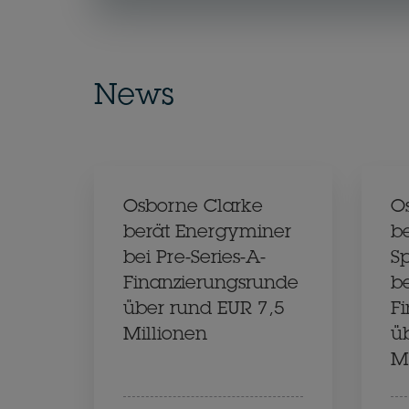
News
Osborne Clarke
O
berät Energyminer
be
bei Pre-Series-A-
Sp
Finanzierungsrunde
be
über rund EUR 7,5
F
Millionen
ü
M