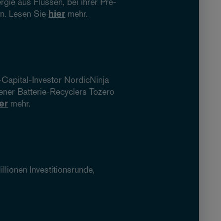
gie aus Flüssen, bei ihrer Pre-
en. Lesen Sie
hier
mehr.
Capital-Investor NordicNinja
ner Batterie-Recyclers Tozero
er
mehr.
lionen Investitionsrunde,