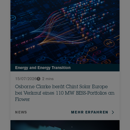
Energy and Energy Transition
15/07/2026
2 mins
Osborne Clarke berät Chint Solar Europe
bei Verkauf eines 110 MW BESS-Portfolios an
Flower
NEWS
MEHR ERFAHREN