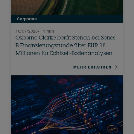
Corporate
16/07/2026
•
1 min
Osborne Clarke berät Stenon bei Series-
B-Finanzierungsrunde über EUR 18
Millionen für Echtzeit-Bodenanalysen
MEHR ERFAHREN