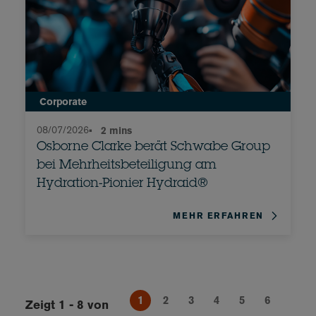
Corporate
08/07/2026
•
2 mins
Osborne Clarke berät Schwabe Group
bei Mehrheitsbeteiligung am
Hydration-Pionier Hydraid®
MEHR ERFAHREN
1
2
3
4
5
6
Zeigt 1 - 8 von