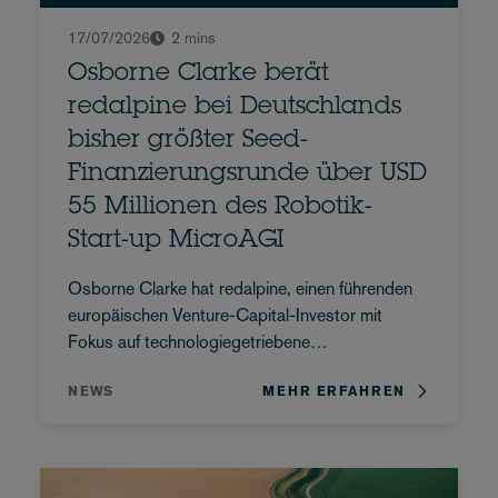
17/07/2026
2 mins
Osborne Clarke berät
redalpine bei Deutschlands
bisher größter Seed-
Finanzierungsrunde über USD
55 Millionen des Robotik-
Start-up MicroAGI
Osborne Clarke hat redalpine, einen führenden
europäischen Venture-Capital-Investor mit
Fokus auf technologiegetriebene
Wachstumsunternehmen, bei ihrer Beteiligung an
NEWS
MEHR ERFAHREN
der Seed-Finanzierungsrunde des Münchner
Robotik-Start-ups MicroAGI rechtlich beraten.
MicroAGI, ein auf die schnelle und sichere
Einführung von Industrierobotern spezialisiertes