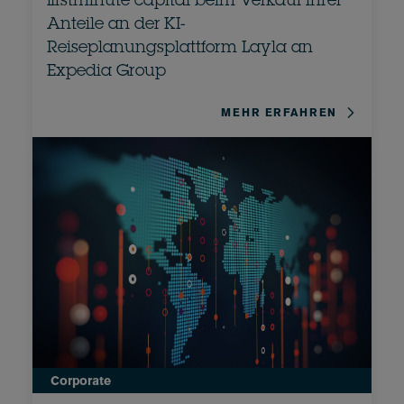
firstminute capital beim Verkauf ihrer
Anteile an der KI-
Reiseplanungsplattform Layla an
Expedia Group
MEHR ERFAHREN
Corporate