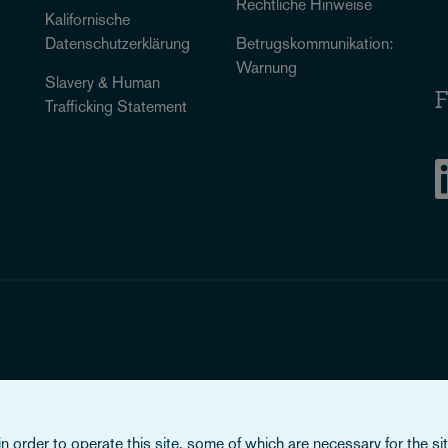
Rechtliche Hinweise
Kalifornische
Datenschutzerklärung
Betrugskommunikation:
Warnung
Slavery & Human
F
Trafficking Statement
Legal Notice
When you read about Osborne Clarke on this site, we are either refer
 order to operate this site, some of which are necessary for the site
Verein (OCV), or one of its member firms. OCV is a Swiss verein a