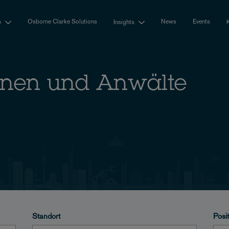
Osborne Clarke Solutions
News
Events
e
Insights
nnen und Anwälte
Standort
Posi