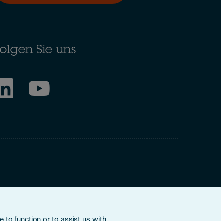
olgen Sie uns
ring to our international organisation, Osborne Clarke
 to function or to assist us with
nd doesn’t provide services to clients. The OCV member