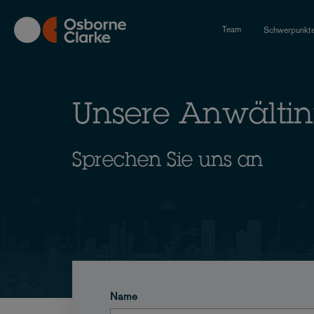
Skip
to
Team
Schwerpunkt
main
content
Unsere Anwälti
Sprechen Sie uns an
Name