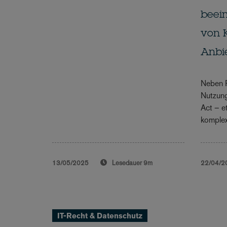
beein
von 
Anbi
Neben 
Nutzung
Act – e
komplex
13/05/2025
Lesedauer
9m
22/04/2
IT-Recht & Datenschutz