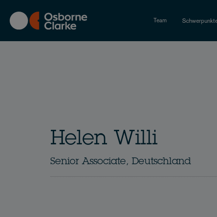
Skip
to
Team
Schwerpunkt
main
content
Helen Willi
Senior Associate, Deutschland