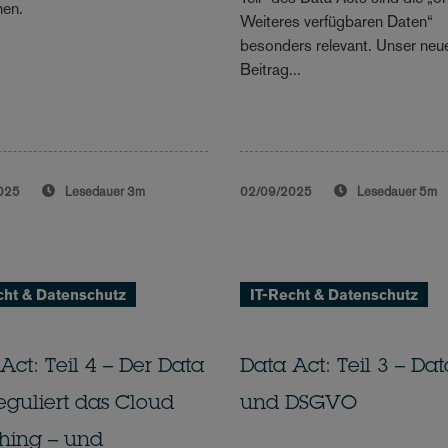
en.
Weiteres verfügbaren Daten“
besonders relevant. Unser neu
Beitrag...
025
Lesedauer
3m
02/09/2025
Lesedauer
5m
cht & Datenschutz
IT-Recht & Datenschutz
Act: Teil 4 – Der Data
Data Act: Teil 3 – Da
eguliert das Cloud
und DSGVO
hing – und