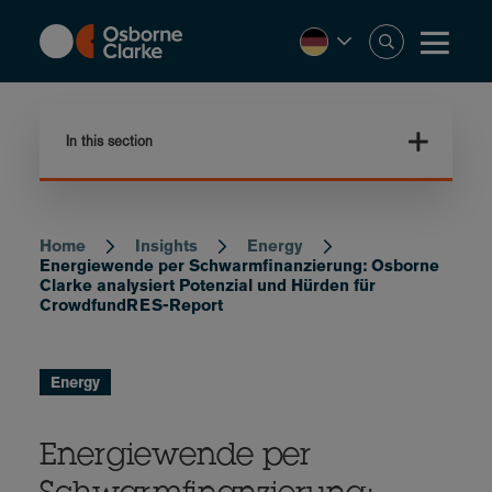
Skip
to
main
content
In this section
Home
Insights
Energy
Breadcrumb
Energiewende per Schwarmfinanzierung: Osborne
Clarke analysiert Potenzial und Hürden für
CrowdfundRES-Report
Energy
Energiewende per