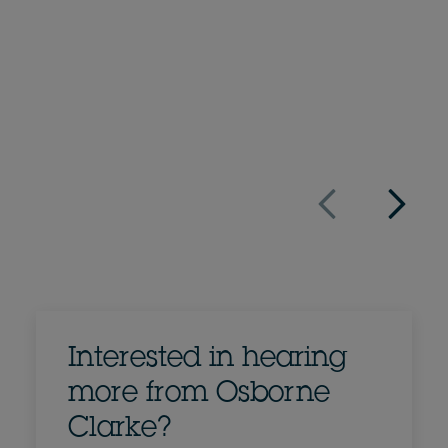
Partner, Fachanwältin für Steuerrecht
+49 221 5108 4104
E-Mail an Tanja
Vollständiges Profil
Deutschland
Interested in hearing
more from Osborne
Clarke?