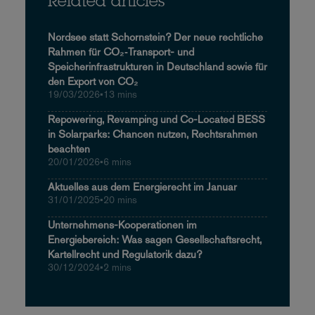
Related articles
Nordsee statt Schornstein? Der neue rechtliche
Rahmen für CO₂‑Transport- und
Speicherinfrastrukturen in Deutschland sowie für
den Export von CO₂
19/03/2026
•
13 mins
Repowering, Revamping und Co-Located BESS
in Solarparks: Chancen nutzen, Rechtsrahmen
beachten
20/01/2026
•
6 mins
Aktuelles aus dem Energierecht im Januar
31/01/2025
•
20 mins
Unternehmens-Kooperationen im
Energiebereich: Was sagen Gesellschaftsrecht,
Kartellrecht und Regulatorik dazu?
30/12/2024
•
2 mins