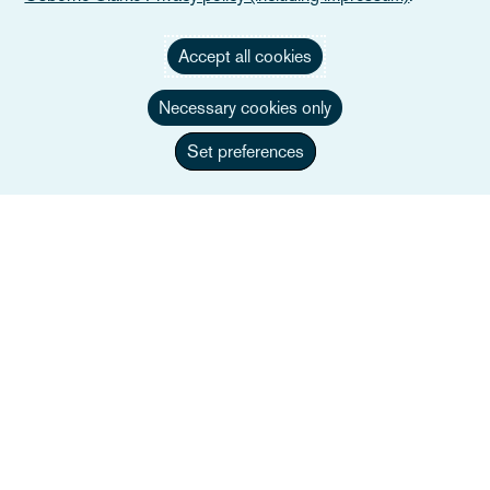
Accept all cookies
Necessary cookies only
Set preferences
Jonty Langham
Associate Director
+44 117 917 4410
Envoyer un e-mail à Jonty