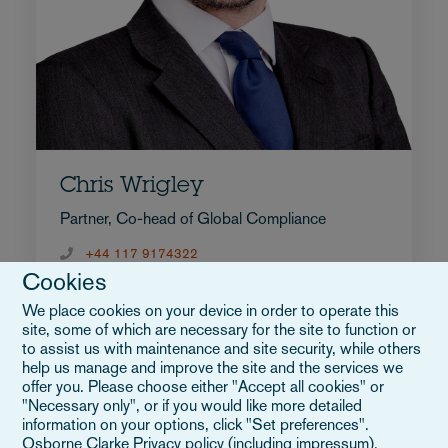
Chris Wrigley
Partner, Co-head of Global Compliance
+44 117 9174322
Cookies
Envoyer un e-mail à Chris
Biographie complète
We place cookies on your device in order to operate this
Royaume-Uni
site, some of which are necessary for the site to function or
to assist us with maintenance and site security, while others
help us manage and improve the site and the services we
offer you. Please choose either "Accept all cookies" or
"Necessary only", or if you would like more detailed
information on your options, click "Set preferences".
Osborne Clarke Privacy policy (including impressum)
.