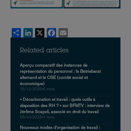
Share
LinkedIn
X
Facebook
Email
Related articles
Aperçu comparatif des instances de
représentation du personnel : le Betriebsrat
allemand et le CSE (comité social et
économique)
15/12/2025
•
6 mins
« Décarbonation et travail : quels outils à
disposition des RH ? » sur BFMTV : interview de
Jérôme Scapoli, associé en droit du travail
05/10/2022
•
1 mins
Nouveaux modes d’organisation de travail :