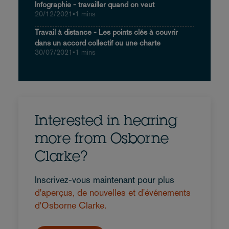
Infographie - travailler quand on veut
20/12/2021
•
1 mins
Travail à distance - Les points clés à couvrir
dans un accord collectif ou une charte
30/07/2021
•
1 mins
Interested in hearing
more from Osborne
Clarke?
Inscrivez-vous maintenant pour plus
d'aperçus, de nouvelles et d'événements
d'Osborne Clarke.