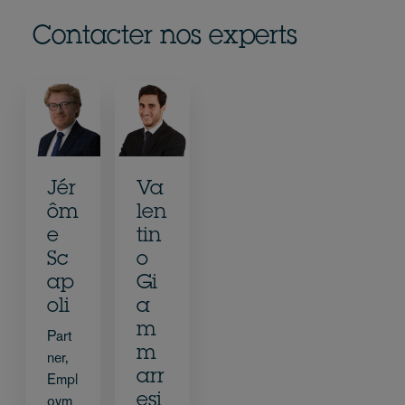
Contacter nos experts
Jér
Va
ôm
len
e
tin
Sc
o
ap
Gi
oli
a
m
Part
m
ner,
arr
Empl
esi
oym