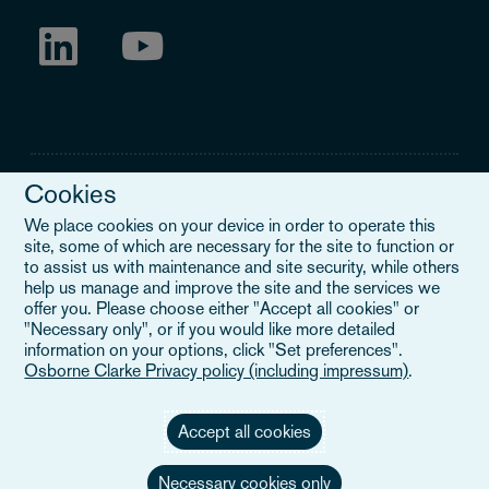
Cookies
We place cookies on your device in order to operate this
site, some of which are necessary for the site to function or
Legal Notice
to assist us with maintenance and site security, while others
help us manage and improve the site and the services we
When you read about Osborne Clarke on this site, we are either
offer you. Please choose either "Accept all cookies" or
referring to our international organisation, Osborne Clarke Verein
"Necessary only", or if you would like more detailed
(OCV), or one of its member firms. OCV is a Swiss verein and
information on your options, click "Set preferences".
doesn’t provide services to clients. The OCV member firms are all
Osborne Clarke Privacy policy (including impressum)
.
separate legal entities and have no authority to obligate or bind
each other or OCV with regard to third parties. To find out more,
click here
.
Accept all cookies
Necessary cookies only