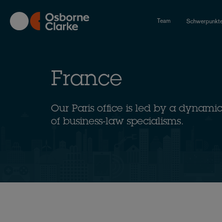
Skip
to
Team
Schwerpunkt
main
content
France
Our Paris office is led by a dynam
of business-law specialisms.