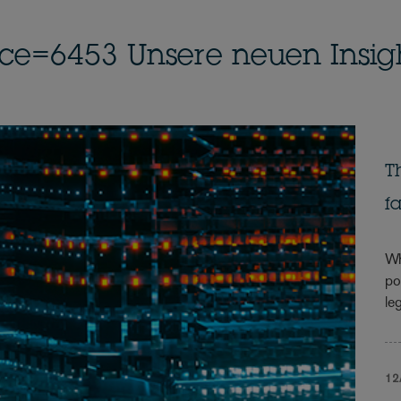
ce=6453 Unsere neuen Insig
T
f
Wh
po
leg
12