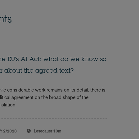
hts
he EU's AI Act: what do we know so
ar about the agreed text?
ile considerable work remains on its detail, there is
litical agreement on the broad shape of the
islation
/12/2023
Lesedauer
10m