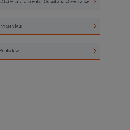
ESG – Environmental, Social and Governance
Infrastruktur
Public law