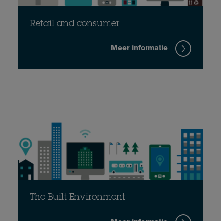
Retail and consumer
Meer informatie
The Built Environment