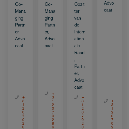
Advo
Co-
Co-
Cozit
caat
Mana
Mana
ter
ging
ging
van
Partn
Partn
de
er,
er,
Intern
Advo
Advo
ation
caat
caat
ale
Raad
,
Partn
er,
Advo
caat
+
+
3
+
3
1
3
+
1
2
1
3
2
0
2
1
0
7
0
2
7
0
7
0
0
2
0
7
2
8
2
0
8
6
8
2