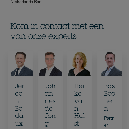
Netherlands Bar.
Kom in contact met een
van onze experts
Jer
Joh
Her
Bas
oe
an
ke
Bee
n
nes
va
ne
Be
de
n
n
da
Jon
Hul
Partn
ux
g
st
er,