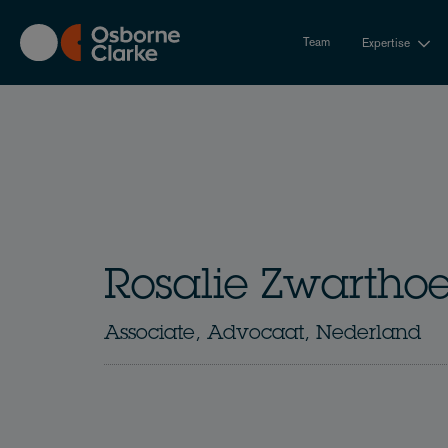
Skip
to
Team
Expertise
main
content
Rosalie Zwartho
Associate, Advocaat, Nederland