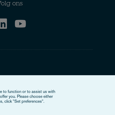
olg ons
ring to our international organisation, Osborne Clarke
 to function or to assist us with
nd doesn’t provide services to clients. The OCV member
offer you. Please choose either
e or bind each other or OCV with regard to third parties. To
s, click "Set preferences".