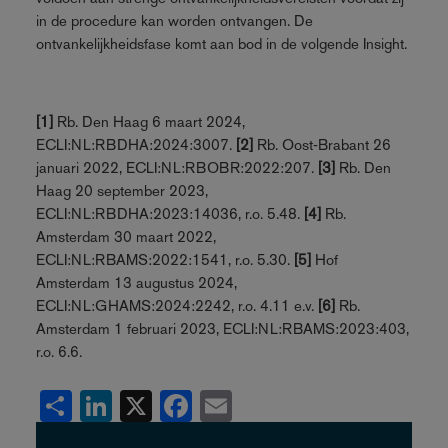
in de procedure kan worden ontvangen. De
ontvankelijkheidsfase komt aan bod in de volgende Insight.
[1]
Rb. Den Haag 6 maart 2024,
ECLI:NL:RBDHA:2024:3007.
[2]
Rb. Oost‑Brabant 26
januari 2022, ECLI:NL:RBOBR:2022:207.
[3]
Rb. Den
Haag 20 september 2023,
ECLI:NL:RBDHA:2023:14036, r.o. 5.48.
[4]
Rb.
Amsterdam 30 maart 2022,
ECLI:NL:RBAMS:2022:1541, r.o. 5.30.
[5]
Hof
Amsterdam 13 augustus 2024,
ECLI:NL:GHAMS:2024:2242, r.o. 4.11 e.v.
[6]
Rb.
Amsterdam 1 februari 2023, ECLI:NL:RBAMS:2023:403,
r.o. 6.6.
Share
LinkedIn
X
Facebook
Email