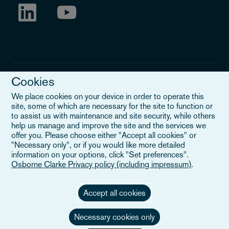
Cookies
We place cookies on your device in order to operate this
site, some of which are necessary for the site to function or
Legal Notice
to assist us with maintenance and site security, while others
help us manage and improve the site and the services we
When you read about Osborne Clarke on this site, we are either
offer you. Please choose either "Accept all cookies" or
referring to our international organisation, Osborne Clarke Verein
"Necessary only", or if you would like more detailed
(OCV), or one of its member firms. OCV is a Swiss verein and
information on your options, click "Set preferences".
doesn’t provide services to clients. The OCV member firms are all
Osborne Clarke Privacy policy (including impressum)
.
separate legal entities and have no authority to obligate or bind
each other or OCV with regard to third parties. To find out more,
click here
.
Accept all cookies
Necessary cookies only