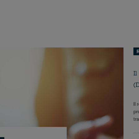
R
I
(
Il
pr
tra