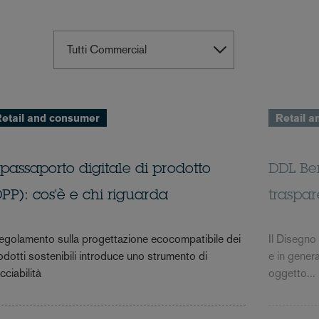
etail and consumer
Retail 
l passaporto digitale di prodotto
DDL Ben
DPP): cos'è e chi riguarda
traspar
 regolamento sulla progettazione ecocompatibile dei
Il Disegno 
odotti sostenibili introduce uno strumento di
e in gener
cciabilità
oggetto...