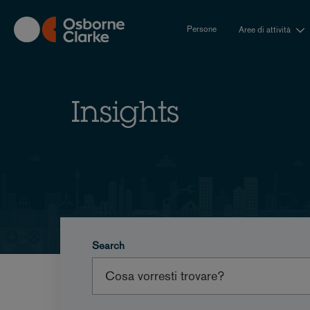
Skip
to
Persone
Aree di attività
main
content
Insights
Search