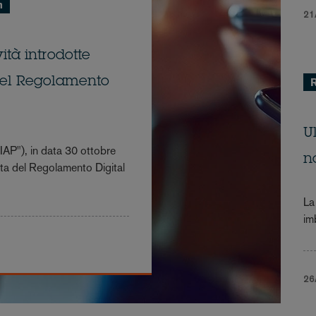
n
21
ità introdotte
del Regolamento
R
U
("IAP"), in data 30 ottobre
n
ata del Regolamento Digital
La
im
26