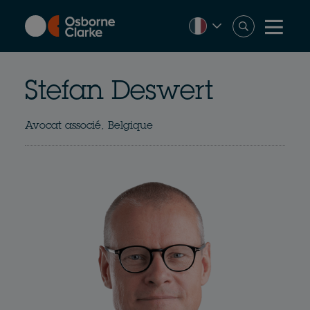
Skip
to
main
content
Stefan Deswert
Avocat associé, Belgique