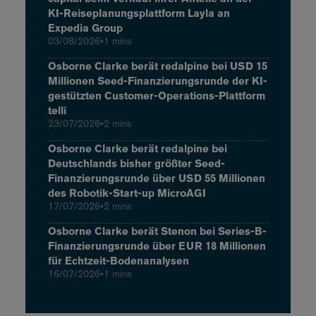
KI-Reiseplanungsplattform Layla an
Expedia Group
03/08/2026
•
1 mins
Osborne Clarke berät redalpine bei USD 15
Millionen Seed-Finanzierungsrunde der KI-
gestützten Customer-Operations-Plattform
telli
23/07/2026
•
2 mins
Osborne Clarke berät redalpine bei
Deutschlands bisher größter Seed-
Finanzierungsrunde über USD 55 Millionen
des Robotik-Start-up MicroAGI
17/07/2026
•
2 mins
Osborne Clarke berät Stenon bei Series-B-
Finanzierungsrunde über EUR 18 Millionen
für Echtzeit-Bodenanalysen
16/07/2026
•
1 mins