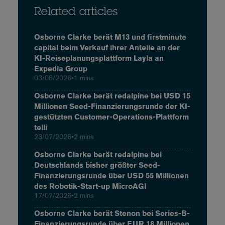
Related articles
Osborne Clarke berät M13 und firstminute
capital beim Verkauf ihrer Anteile an der
KI-Reiseplanungsplattform Layla an
Expedia Group
03/08/2026
•
1 mins
Osborne Clarke berät redalpine bei USD 15
Millionen Seed-Finanzierungsrunde der KI-
gestützten Customer-Operations-Plattform
telli
23/07/2026
•
2 mins
Osborne Clarke berät redalpine bei
Deutschlands bisher größter Seed-
Finanzierungsrunde über USD 55 Millionen
des Robotik-Start-up MicroAGI
17/07/2026
•
2 mins
Osborne Clarke berät Stenon bei Series-B-
Finanzierungsrunde über EUR 18 Millionen