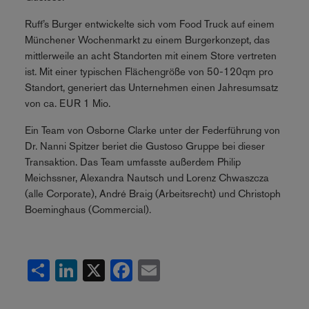
Ruff’s Burger entwickelte sich vom Food Truck auf einem
Münchener Wochenmarkt zu einem Burgerkonzept, das
mittlerweile an acht Standorten mit einem Store vertreten
ist. Mit einer typischen Flächengröße von 50-120qm pro
Standort, generiert das Unternehmen einen Jahresumsatz
von ca. EUR 1 Mio.
Ein Team von Osborne Clarke unter der Federführung von
Dr. Nanni Spitzer beriet die Gustoso Gruppe bei dieser
Transaktion. Das Team umfasste außerdem Philip
Meichssner, Alexandra Nautsch und Lorenz Chwaszcza
(alle Corporate), André Braig (Arbeitsrecht) und Christoph
Boeminghaus (Commercial).
Share
LinkedIn
X
Facebook
Email