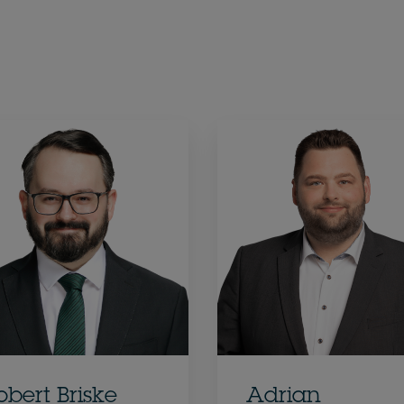
obert Briske
Adrian