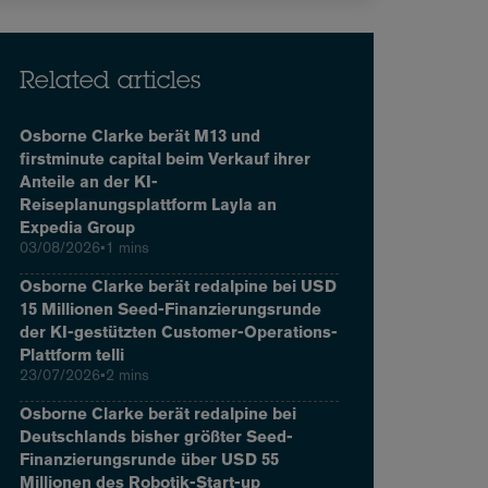
Related articles
Osborne Clarke berät M13 und
firstminute capital beim Verkauf ihrer
Anteile an der KI-
Reiseplanungsplattform Layla an
Expedia Group
03/08/2026
•
1 mins
Osborne Clarke berät redalpine bei USD
15 Millionen Seed-Finanzierungsrunde
der KI-gestützten Customer-Operations-
Plattform telli
23/07/2026
•
2 mins
Osborne Clarke berät redalpine bei
Deutschlands bisher größter Seed-
Finanzierungsrunde über USD 55
Millionen des Robotik-Start-up