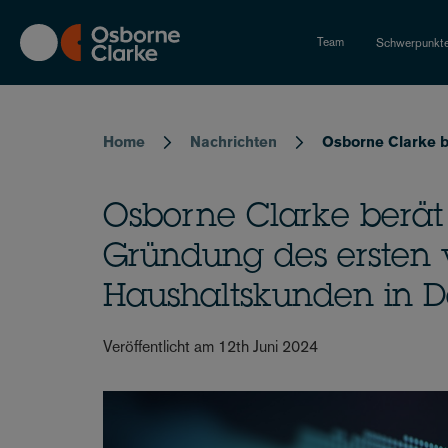
Skip
to
Team
Schwerpunkt
main
content
Breadcrumb
Home
Nachrichten
Osborne Clarke b
Osborne Clarke berä
Gründung des ersten v
Haushaltskunden in D
Veröffentlicht am 12th Juni 2024