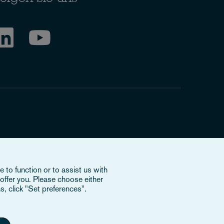
ring to our international organisation, Osborne Clarke
 to function or to assist us with
nd doesn’t provide services to clients. The OCV member
offer you. Please choose either
e or bind each other or OCV with regard to third parties. To
s, click "Set preferences".