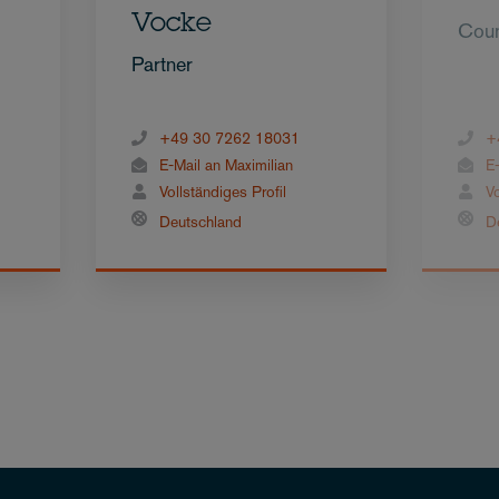
Vocke
Cou
Partner
+49 30 7262 18031
+
E-Mail an Maximilian
E
Vollständiges Profil
Vo
Deutschland
D