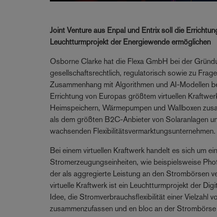
Joint Venture aus Enpal und Entrix soll die Errichtu
Leuchtturmprojekt der Energiewende ermöglichen
Osborne Clarke hat die Flexa GmbH bei der Gründun
gesellschaftsrechtlich, regulatorisch sowie zu Fr
Zusammenhang mit Algorithmen und AI-Modellen ber
Errichtung von Europas größtem virtuellen Kraftwerk
Heimspeichern, Wärmepumpen und Wallboxen zusamm
als dem größten B2C-Anbieter von Solaranlagen un
wachsenden Flexibilitätsvermarktungsunternehmen.
Bei einem virtuellen Kraftwerk handelt es sich um 
Stromerzeugungseinheiten, wie beispielsweise Phot
der als aggregierte Leistung an den Strombörsen v
virtuelle Kraftwerk ist ein Leuchtturmprojekt der Di
Idee, die Stromverbrauchsflexibilität einer Vielzahl
zusammenzufassen und en bloc an der Strombörse 