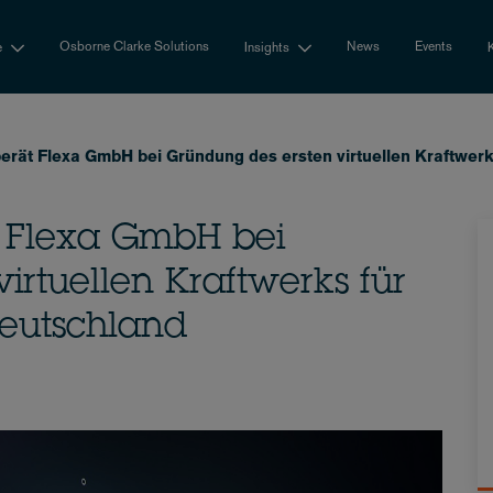
Osborne Clarke Solutions
News
Events
e
Insights
erät Flexa GmbH bei Gründung des ersten virtuellen Kraftwer
t Flexa GmbH bei
irtuellen Kraftwerks für
eutschland