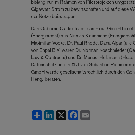
bislang nur im Rahmen von Pilotprojekten umgesetzt.
Gigawatt Strom zu bewirtschaften und auf diese We
der Netze beizutragen.
Das Osborne Clarke Team, das Flexa GmbH beriet,
(Energierecht) aus Nikolas Klausmann (Energierecht
Maximilian Vocke, Dr. Paul Rhode, Dana Alpar (alle
von Enpal B.V. waren Dr. Norman Koschmieder (Gen
Law & Contracts) und Dr. Manuel Holzmann (Head o
Datenschutz unterstützt von Sebastian Pommerenke 
GmbH wurde gesellschaftsrechtlich durch den Gen
Herig, beraten.
Share
LinkedIn
X
Facebook
Email