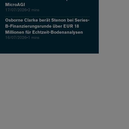
MicroAGI
17/07/2026
•
2 mins
Osborne Clarke berät Stenon bei Series-
B-Finanzierungsrunde über EUR 18
Millionen für Echtzeit-Bodenanalysen
16/07/2026
•
1 mins