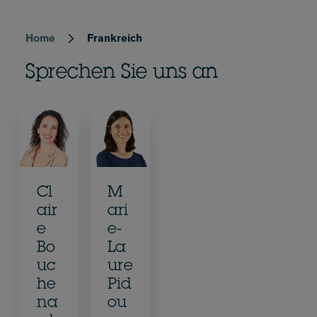
Home
Frankreich
Breadcrumb
Sprechen Sie uns an
Cl
M
air
ari
e
e-
Bo
La
uc
ure
he
Pid
na
ou