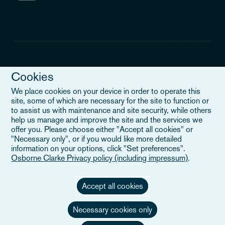
Cookies
Legal Notice
We place cookies on your device in order to operate this
site, some of which are necessary for the site to function or
When you read about Osborne Clarke on this site, we are either
to assist us with maintenance and site security, while others
referring to our international organisation, Osborne Clarke Verein
help us manage and improve the site and the services we
(OCV), or one of its member firms. OCV is a Swiss verein and
offer you. Please choose either "Accept all cookies" or
doesn’t provide services to clients. The OCV member firms are all
"Necessary only", or if you would like more detailed
separate legal entities and have no authority to obligate or bind
information on your options, click "Set preferences".
each other or OCV with regard to third parties. To find out more,
Osborne Clarke Privacy policy (including impressum)
.
click here
.
Accept all cookies
Necessary cookies only