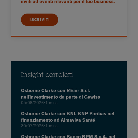
inviti ad eventi rilevanti per il tuo business.
ISCRIVITI
Insight correlati
Osborne Clarke con REair S.r.l.
nell'investimento da parte di Gewiss
05/08/2026
•
1 mins
Osborne Clarke con BNL BNP Paribas nel
finanziamento ad Almaviva Santé
30/07/2026
•
1 mins
Osborne Clarke con Banco BPM S.p.A. nel